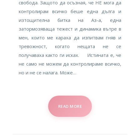
свобода. Защото да осъзная, че НЕ мога да
контролирам всичко беше една дълга и
изтощителна битка на Аз-а, една
затормозяваща тежест и динамика вътре в
мен, които ме караха да изпитвам гняв и
тревожност, когато нещата не се
получаваха както ги исках. Истината е, че
не само не можем да контролираме всичко,
но и не се налага. Може…
READ MORE