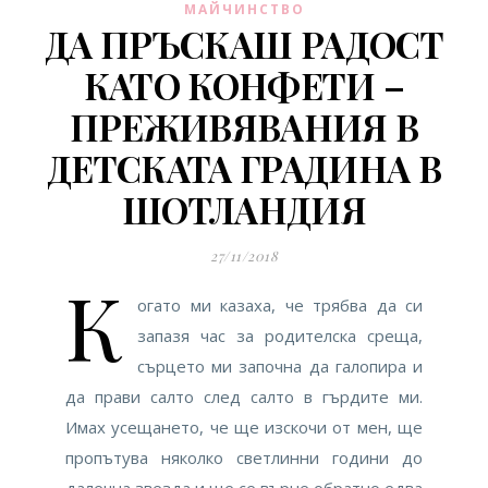
МАЙЧИНСТВО
ДА ПРЪСКАШ РАДОСТ
КАТО КОНФЕТИ –
ПРЕЖИВЯВАНИЯ В
ДЕТСКАТА ГРАДИНА В
ШОТЛАНДИЯ
27/11/2018
К
огато ми казаха, че трябва да си
запазя час за родителска среща,
сърцето ми започна да галопира и
да прави салто след салто в гърдите ми.
Имах усещането, че ще изскочи от мен, ще
пропътува няколко светлинни години до