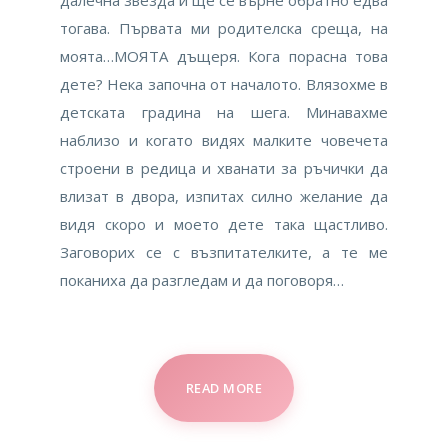
далечна звезда и ще се върне обратно едва
тогава. Първата ми родителска среща, на
моята…МОЯТА дъщеря. Кога порасна това
дете? Нека започна от началото. Влязохме в
детската градина на шега. Минавахме
наблизо и когато видях малките човечета
строени в редица и хванати за ръчички да
влизат в двора, изпитах силно желание да
видя скоро и моето дете така щастливо.
Заговорих се с възпитателките, а те ме
поканиха да разгледам и да поговоря…
READ MORE