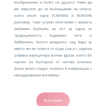
въображение и полет на душата. Няма да
ми омръзне да се възхищавам на силата,
която носят една УСМИВКА и ВЕЖЛИВ
разговор. Тази сутрин посетихме с малката
любимия Starbucks на път за парка за
традиционното бадемово лате и
бейбичино. Когато младежът зад бара чу
името ми ме попита от къде съм и с широка
усмивка изрецитира всички фрази, които бе
научил на български от негова колежка.
Беше много сладко особено в комбинация с
неподправения английски…
READ MORE