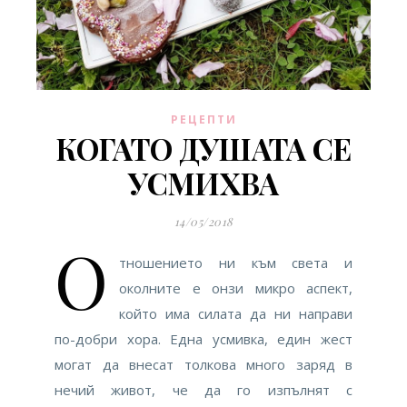
РЕЦЕПТИ
КОГАТО ДУШАТА СЕ
УСМИХВА
14/05/2018
О
тношението ни към света и
околните е онзи микро аспект,
който има силата да ни направи
по-добри хора. Една усмивка, един жест
могат да внесат толкова много заряд в
нечий живот, че да го изпълнят с