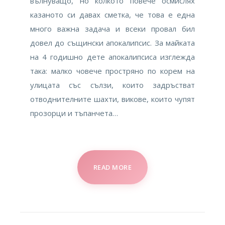
вълнуващо, но колкото повече осмислях
казаното си давах сметка, че това е една
много важна задача и всеки провал бил
довел до същински апокалипсис. За майката
на 4 годишно дете апокалипсиса изглежда
така: малко човече простряно по корем на
улицата със сълзи, които задръстват
отводнителните шахти, викове, които чупят
прозорци и тъпанчета…
READ MORE