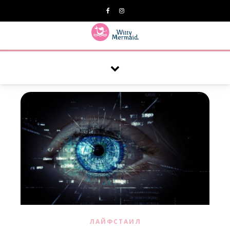
A practical blog for impractical women & mums.
ЛАЙФСТАИЛ