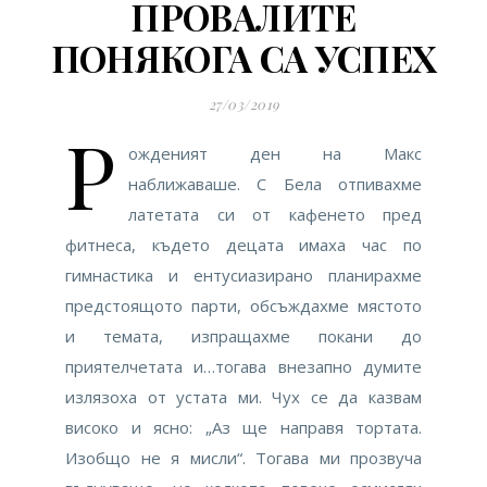
ПРОВАЛИТЕ
ПОНЯКОГА СА УСПЕХ
27/03/2019
Р
ожденият ден на Макс
наближаваше. С Бела отпивахме
латетата си от кафенето пред
фитнеса, където децата имаха час по
гимнастика и ентусиазирано планирахме
предстоящото парти, обсъждахме мястото
и темата, изпращахме покани до
приятелчетата и…тогава внезапно думите
излязоха от устата ми. Чух се да казвам
високо и ясно: „Аз ще направя тортата.
Изобщо не я мисли“. Тогава ми прозвуча