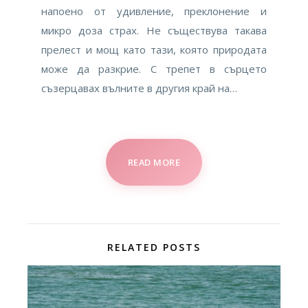
напоено от удивление, преклонение и
микро доза страх. Не съществува такава
прелест и мощ като тази, която природата
може да разкрие. С трепет в сърцето
съзерцавах вълните в другия край на…
READ MORE
RELATED POSTS