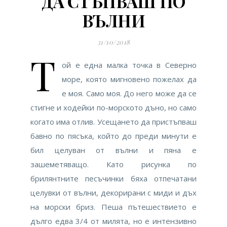
ДА СТЪПВАШ ПО
ВЪЛНИ
31/10/2018
Т
ой е една малка точка в Северно
море, която мигновено пожелах да
е моя. Само моя. До него може да се
стигне и ходейки по-морското дъно, но само
когато има отлив. Усещането да пристъпваш
бавно по пясъка, който до преди минути е
бил целуван от вълни и пяна е
зашеметяващо. Като рисунка по
брилянтните песъчинки бяха отпечатани
целувки от вълни, декорирани с миди и дъх
на морски бриз. Пеша пътешествието е
дълго едва 3/4 от милята, но е интензивно