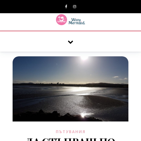
A practical blog for impractical women & mums.
ПЪТУВАНИЯ