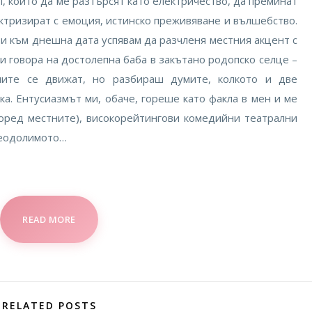
, които да ме разтърсят като електричество, да преминат
ктризират с емоция, истинско преживяване и вълшебство.
и към днешна дата успявам да разчленя местния акцент с
и говора на достолепна баба в закътано родопско селце –
ите се движат, но разбираш думите, колкото и две
. Ентусиазмът ми, обаче, гореше като факла в мен и ме
поред местните), високорейтингови комедийни театрални
реодолимото…
READ MORE
RELATED POSTS