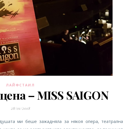
ЛАЙФСТАИЛ
цена – MISS SAIGON
28/01/2018
душата ми беше зажадняла за някоя опера, театрална