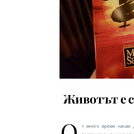
Животът е с
О
т много време насам 