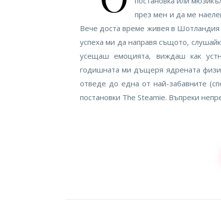
постановка или мюзикъл
през мен и да ме наеле
Вече доста време живея в Шотландия 
успеха ми да направя същото, слушайк
усещаш емоцията, виждаш как устн
годишната ми дъщеря ядрената физика
отведе до една от най-забавните (с
постановки The Steamie. Въпреки неп