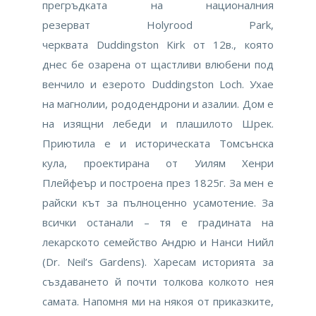
прегръдката на националния
резерват Holyrood Park,
черквата Duddingston Kirk от 12в., която
днес бе озарена от щастливи влюбени под
венчило и езерото Duddingston Loch. Ухае
на магнолии, рододендрони и азалии. Дом е
на изящни лебеди и плашилото Шрек.
Приютила е и историческата Томсънска
кула, проектирана от Уилям Хенри
Плейфеър и построена през 1825г. За мен е
райски кът за пълноценно усамотение. За
всички останали – тя е градината на
лекарското семейство Андрю и Нанси Нийл
(Dr. Neil’s Gardens). Харесам историята за
създаването й почти толкова колкото нея
самата. Напомня ми на някоя от приказките,