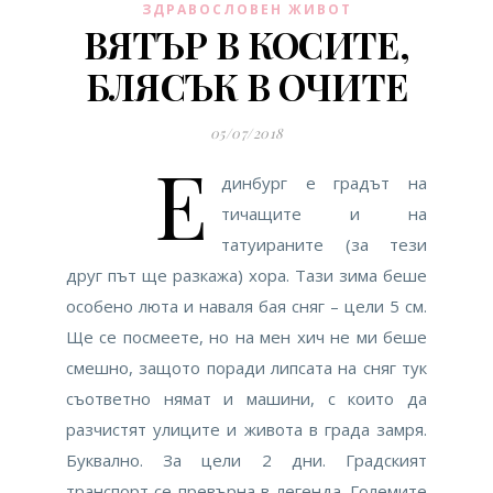
ЗДРАВОСЛОВЕН ЖИВОТ
ВЯТЪР В КОСИТЕ,
БЛЯСЪК В ОЧИТЕ
05/07/2018
Е
динбург е градът на
тичащите и на
татуираните (за тези
друг път ще разкажа) хора. Тази зима беше
особено люта и наваля бая сняг – цели 5 см.
Ще се посмеете, но на мен хич не ми беше
смешно, защото поради липсата на сняг тук
съответно нямат и машини, с които да
разчистят улиците и живота в града замря.
Буквално. За цели 2 дни. Градският
транспорт се превърна в легенда. Големите