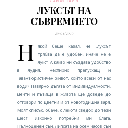
ЛАЙФСТАИЛ
ЛУКСЪТ НА
СЪВРЕМИЕТО
29/01/2019
Н
якой беше казал, че „луксът
трябва да е удобен, иначе не е
лукс“. А какво ни създава удобство
в лудия, неспирно препускащ и
авантюристичен живот, който всеки от нас
води? Навярно дъгата от индивидуалности,
мечти и пътища в живота ще доведе до
отговори по цветни и от новогодишна заря.
Моят списък, обаче, с лекота сведох до тези
шест изконно потребни ми блага.
Пълноценен сън. Липсата на осем часов сън