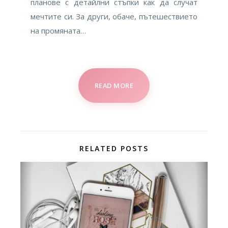
планове с детайлни стъпки как да случат
мечтите си. За други, обаче, пътешествието
на промяната…
READ MORE
RELATED POSTS