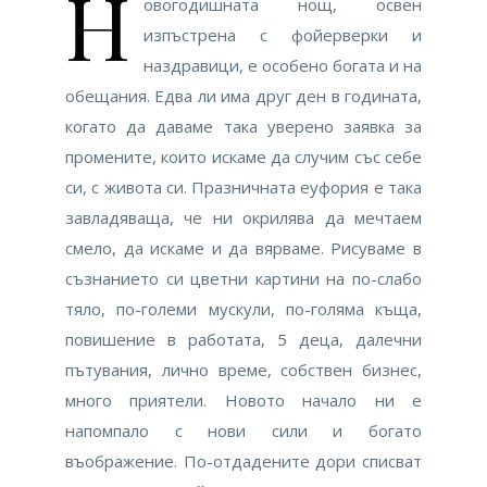
Н
овогодишната нощ, освен
изпъстрена с фойерверки и
наздравици, е особено богата и на
обещания. Едва ли има друг ден в годината,
когато да даваме така уверено заявка за
промените, които искаме да случим със себе
си, с живота си. Празничната еуфория е така
завладяваща, че ни окрилява да мечтаем
смело, да искаме и да вярваме. Рисуваме в
съзнанието си цветни картини на по-слабо
тяло, по-големи мускули, по-голяма къща,
повишение в работата, 5 деца, далечни
пътувания, лично време, собствен бизнес,
много приятели. Новото начало ни е
напомпало с нови сили и богато
въображение. По-отдадените дори списват