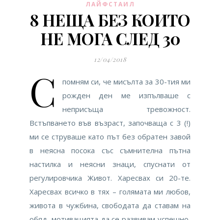
ЛАЙФСТАИЛ
8 НЕЩА БЕЗ КОИТО
НЕ МОГА СЛЕД 30
12/04/2018
С
помням си, че мисълта за 30-тия ми
рожден ден ме изпълваше с
неприсъща тревожност.
Встъпването във възраст, започваща с 3 (!)
ми се струваше като път без обратен завой
в неясна посока със съмнителна пътна
настилка и неясни знаци, спуснати от
регулировчика Живот. Харесвах си 20-те.
Харесвах всичко в тях – голямата ми любов,
живота в чужбина, свободата да ставам на
обяд, мотивацията да се развивам успешнo,