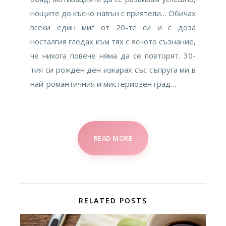
нощите до късно навън с приятели… Обичах
всеки един миг от 20-те си и с доза
носталгия гледах към тях с ясното съзнание,
че никога повече няма да се повторят. 30-
тия си рожден ден изкарах със съпруга ми в
най-романтичния и мистериозен град…
READ MORE
RELATED POSTS