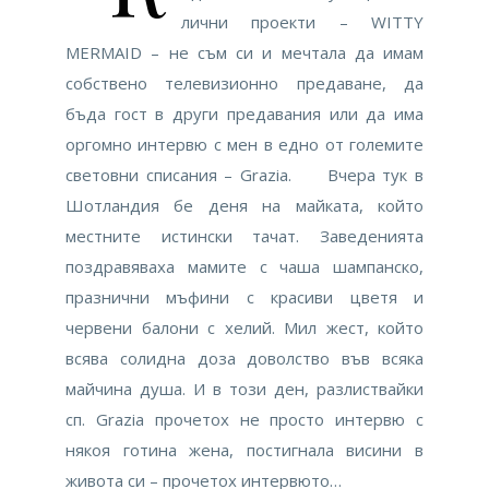
лични проекти – WITTY
MERMAID – не съм си и мечтала да имам
собствено телевизионно предаване, да
бъда гост в други предавания или да има
оргомно интервю с мен в едно от големите
световни списания – Grazia. Вчера тук в
Шотландия бе деня на майката, който
местните истински тачат. Заведенията
поздравяваха мамите с чаша шампанско,
празнични мъфини с красиви цветя и
червени балони с хелий. Мил жест, който
всява солидна доза доволство във всяка
майчина душа. И в този ден, разлиствайки
сп. Grazia прочетох не просто интервю с
някоя готина жена, постигнала висини в
живота си – прочетох интервюто…