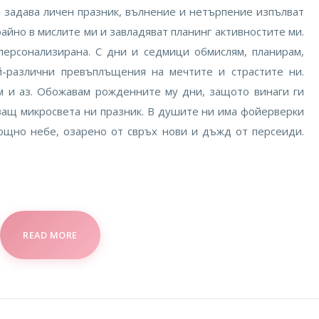
се задава личен празник, вълнение и нетърпение изпълват
райно в мислите ми и завладяват планинг активностите ми.
персонализирана. С дни и седмици обмислям, планирам,
-различни превъплъщения на мечтите и страстите ни.
ам и аз. Обожавам рожденните му дни, защото винаги ги
ващ микросвета ни празник. В душите ни има фойерверки
нощно небе, озарено от свръх нови и дъжд от персеиди.
READ MORE