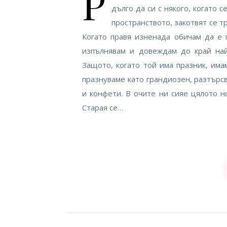
Р
дълго да си с някого, когато 
пространството, закотвят се т
Когато правя изненада обичам да е 
изпълнявам и довеждам до край най
Защото, когато той има празник, им
празнуваме като грандиозен, разтърс
и конфети. В очите ни сияе цялото 
Старая се…