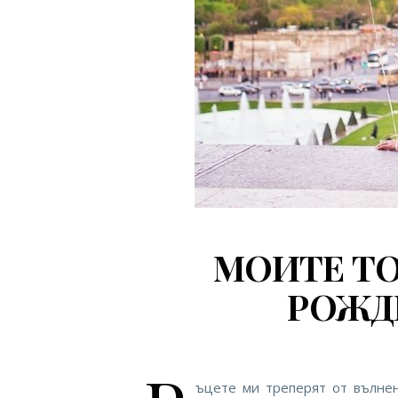
МОИТЕ ТО
РОЖД
ъцете ми треперят от вълнен