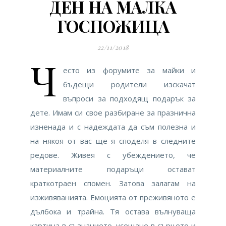
ДЕН НА МАЛКА
ГОСПОЖИЦА
22/11/2018
Ч
есто из форумите за майки и
бъдещи родители изскачат
въпроси за подходящ подарък за
дете. Имам си свое разбиране за празнична
изненада и с надеждата да съм полезна и
на някоя от вас ще я споделя в следните
редове. Живея с убеждението, че
материалните подаръци остават
краткотраен спомен. Затова залагам на
изживяванията. Емоцията от преживяното е
дълбока и трайна. Тя остава вълнуваща
картина в съзнанието, усещане в сърцето и