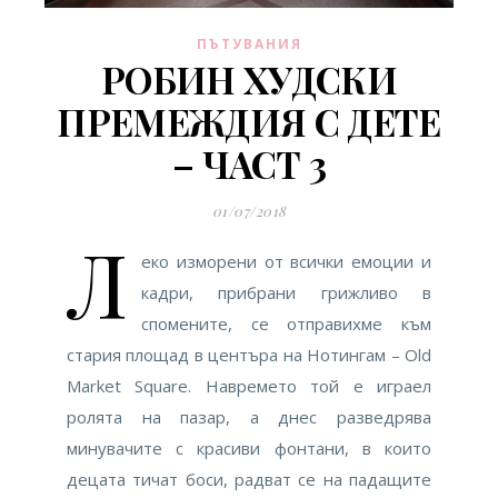
ПЪТУВАНИЯ
РОБИН ХУДСКИ
ПРЕМЕЖДИЯ С ДЕТЕ
– ЧАСТ 3
01/07/2018
Л
еко изморени от всички емоции и
кадри, прибрани грижливо в
спомените, се отправихме към
стария площад в центъра на Нотингам – Old
Market Square. Навремето той е играел
ролята на пазар, а днес разведрява
минувачите с красиви фонтани, в които
децата тичат боси, радват се на падащите