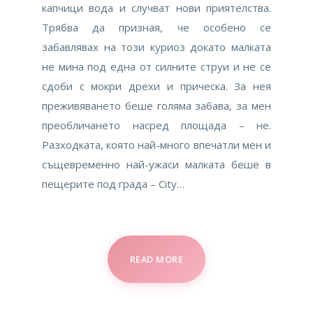
капчици вода и случват нови приятелства.
Трябва да призная, че особено се
забавлявах на този куриоз докато малката
не мина под една от силните струи и не се
сдоби с мокри дрехи и прическа. За нея
преживяването беше голяма забава, за мен
преобличането насред площада – не.
Разходката, която най-много впечатли мен и
същевременно най-ужаси малката беше в
пещерите под града – City…
READ MORE