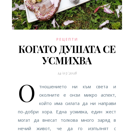
РЕЦЕПТИ
КОГАТО ДУШАТА СЕ
УСМИХВА
14/05/2018
О
тношението ни към света и
околните е онзи микро аспект,
който има силата да ни направи
по-добри хора. Една усмивка, един жест
могат да внесат толкова много заряд в
нечий живот, че да го изпълнят с