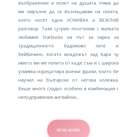
въображение и полет на душата. Няма да
ми омръзне да се възхищавам на силата,
която носят една УСМИВКА и ВЕЖЛИВ
разговор. Тази сутрин посетихме с малката
любимия Starbucks на път за парка за
традиционното бадемово лате и
бейбичино. Когато младежът зад бара чу
името ми ме попита от къде съм и с широка
усмивка изрецитира всички фрази, които бе
научил на български от негова колежка.
Беше много сладко особено в комбинация с
неподправения английски…
READ MORE