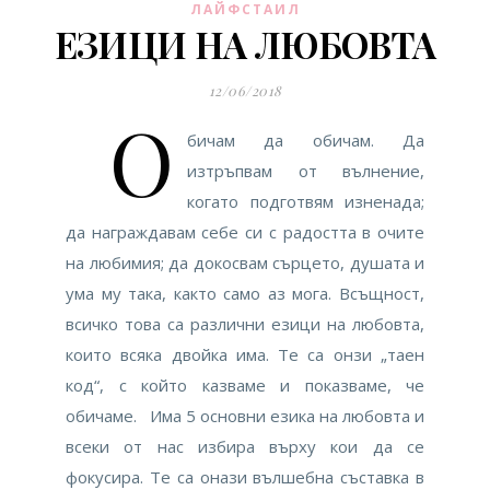
ЛАЙФСТАИЛ
ЕЗИЦИ НА ЛЮБОВТА
12/06/2018
О
бичам да обичам. Да
изтръпвам от вълнение,
когато подготвям изненада;
да награждавам себе си с радостта в очите
на любимия; да докосвам сърцето, душата и
ума му така, както само аз мога. Всъщност,
всичко това са различни езици на любовта,
които всяка двойка има. Те са онзи „таен
код“, с който казваме и показваме, че
обичаме. Има 5 основни езика на любовта и
всеки от нас избира върху кои да се
фокусира. Те са онази вълшебна съставка в