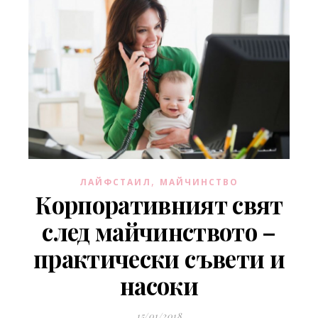
,
ЛАЙФСТАИЛ
МАЙЧИНСТВО
Корпоративният свят
след майчинството –
практически съвети и
насоки
15/01/2018