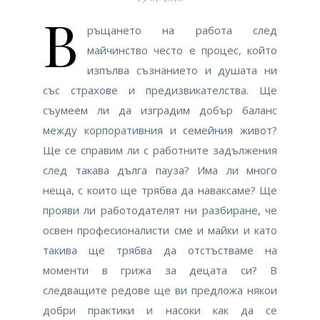
В
ръщането на работа след
майчинство често е процес, който
изпълва съзнанието и душата ни
със страхове и предизвикателства. Ще
съумеем ли да изградим добър баланс
между корпоративния и семейния живот?
Ще се справим ли с работните задължения
след такава дълга пауза? Има ли много
неща, с които ще трябва да наваксаме? Ще
прояви ли работодателят ни разбиране, че
освен професионалисти сме и майки и като
такива ще трябва да отстъстваме на
моменти в грижа за децата си? В
следващите редове ще ви предложа някои
добри практики и насоки как да се