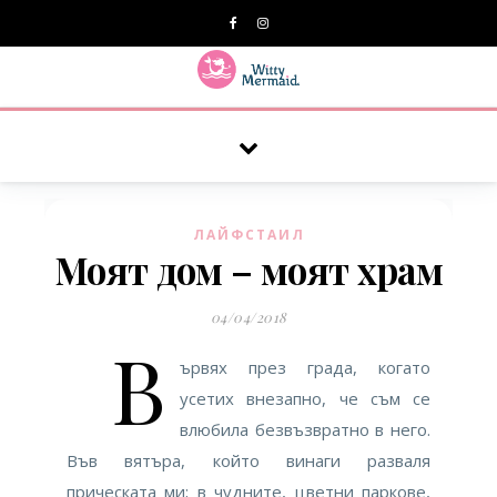
A practical blog for impractical women & mums.
ЛАЙФСТАИЛ
Моят дом – моят храм
04/04/2018
В
ървях през града, когато
усетих внезапно, че съм се
влюбила безвъзвратно в него.
Във вятъра, който винаги разваля
прическата ми; в чудните, цветни паркове,