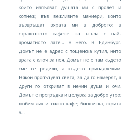
които изпълват душата ми с пролет и
копнеж; във вежливите маниери, които
възвръщат вярата ми в доброто; в
страхотното кафене на ъгъла с най-
ароматното лате… В него. В Единбург.
Домът не е адрес с пощенска кутия, нито
врата с ключ за нея. Домът не е там където
сме се родили, а където принадлежим.
Някои пропътуват света, за да го намерят, а
други го откриват в нечии душа и очи.
Домът е прегръдка и целувка за добро утро;
любим лик и силно кафе; бисквитка, скрита
в…