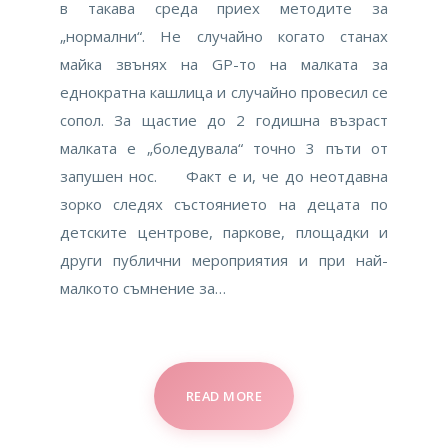
в такава среда приех методите за
„нормални“. Не случайно когато станах
майка звънях на GP-то на малката за
еднократна кашлица и случайно провесил се
сопол. За щастие до 2 годишна възраст
малката е „боледувала“ точно 3 пъти от
запушен нос. Факт е и, че до неотдавна
зорко следях състоянието на децата по
детските центрове, паркове, площадки и
други публични мероприятия и при най-
малкото съмнение за…
READ MORE