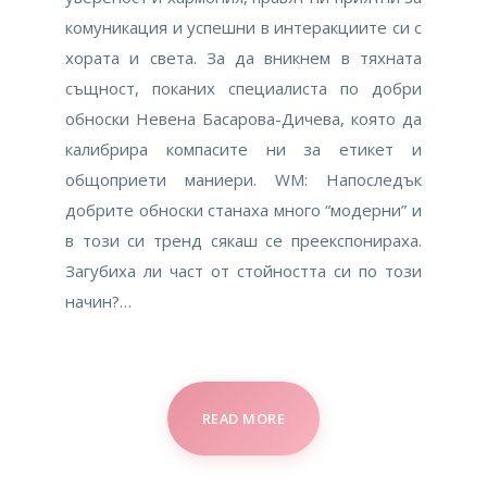
комуникация и успешни в интеракциите си с
хората и света. За да вникнем в тяхната
същност, поканих специалиста по добри
обноски Невена Басарова-Дичева, която да
калибрира компасите ни за етикет и
общоприети маниери. WM: Напоследък
добрите обноски станаха много “модерни” и
в този си тренд сякаш се преекспонираха.
Загубиха ли част от стойността си по този
начин?…
READ MORE