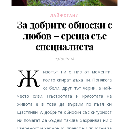
ЛАЙФСТАИЛ
За добрите обноски с
любов – среща със
специалиста
23/01/2018
Ж
ивотът ни е низ от моменти,
които спират дъха ни. Понякога
са бели, друг път черни, а най-
често сиви. Пъстротата и красотата на
живота е в това да вървим по пътя си
щастливи. А добрите обноски със сигурност
ни помагат да бъдем такива. Захранват ни с
увереност и хармония, правят ни приятни за