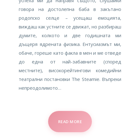
успеха ми да направя същото, слушайки
говора на достолепна баба в закътано
родопско селце – усещаш емоцията,
виждаш как устните се движат, но разбираш
думите, колкото и две годишната ми
дъщеря ядрената физика. Ентусиазмът ми,
обаче, гореше като факла в мен и ме отведе
до една от най-забавните (според
местните), високорейтингови комедийни
театрални постановки The Steamie. Въпреки
непреодолимото…
READ MORE