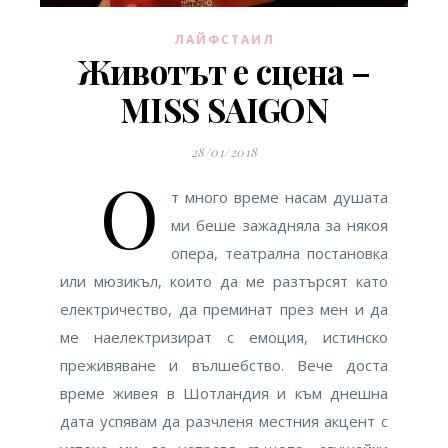
ЛАЙФСТАИЛ
Животът е сцена –
MISS SAIGON
28/01/2018
О
т много време насам душата
ми беше зажадняла за някоя
опера, театрална постановка
или мюзикъл, които да ме разтърсят като
електричество, да преминат през мен и да
ме наелектризират с емоция, истинско
преживяване и вълшебство. Вече доста
време живея в Шотландия и към днешна
дата успявам да разчленя местния акцент с