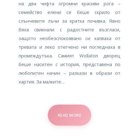
на два чифта огромни красиви рога –
семейство елени се беше скрило от
слънчевите лъчи за кратка почивка. Явно
бяха свикнали с радостните възгласи,
защото необезспокоявано си хапваха от
тревата и леко отегчено ни погледнаха в
промеждутъка. Самият Wollaton дворец
беше наситен с история, представена по
любопитен начин – разкази в образи от
хартия. За малките…
READ MORE