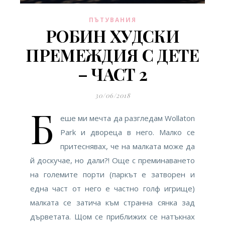
ПЪТУВАНИЯ
РОБИН ХУДСКИ
ПРЕМЕЖДИЯ С ДЕТЕ
– ЧАСТ 2
30/06/2018
Б
еше ми мечта да разгледам Wollaton
Park и двореца в него. Малко се
притеснявах, че на малката може да
й доскучае, но дали?! Още с преминаването
на големите порти (паркът е затворен и
една част от него е частно голф игрище)
малката се затича към странна сянка зад
дърветата. Щом се приближих се натъкнах