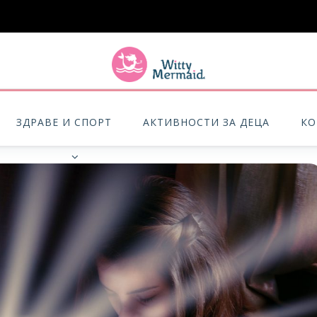
A practical blog for impractical women & mums.
ЗДРАВЕ И СПОРТ
АКТИВНОСТИ ЗА ДЕЦА
КО