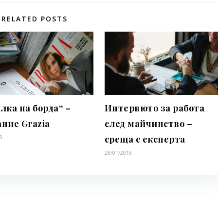
RELATED POSTS
лка на борда“ –
Интервюто за работа
ание Grazia
след майчинство –
8
среща с експерта
28/01/2018