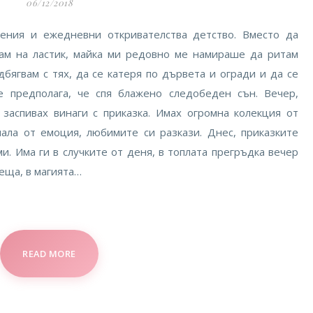
06/12/2018
ления и ежедневни откривателства детство. Вместо да
чам на ластик, майка ми редовно ме намираше да ритам
дбягвам с тях, да се катеря по дървета и огради и да се
 предполага, че спя блажено следобеден сън. Вечер,
заспивах винаги с приказка. Имах огромна колекция от
нала от емоция, любимите си разкази. Днес, приказките
и. Има ги в случките от деня, в топлата прегръдка вечер
неща, в магията…
READ MORE