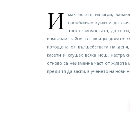
И
мах богато на игри, забав
преобличам кукли и да ска
топка с момчетата, да се на
измъквам тайно от вкъщи докато се
изтощена от вълшебствата на деня, 
касети и слушах всяка нощ, настръх
отново са неизменна част от живота м
преди тя да заспи, в ученето на нови 