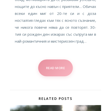
нощите до късно навън с приятели… Обичах
всеки един миг от 20-те си и с доза
носталгия гледах към тях с ясното съзнание,
че никога повече няма да се повторят. 30-
тия си рожден ден изкарах със съпруга ми в
най-романтичния и мистериозен град…
READ MORE
RELATED POSTS