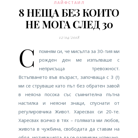
ЛАЙФСТАИЛ
8 НЕЩА БЕЗ КОИТО
НЕ МОГА СЛЕД 30
12/04/2018
С
помням си, че мисълта за 30-тия ми
рожден ден ме изпълваше с
неприсъща тревожност.
Встъпването във възраст, започваща с 3 (!)
ми се струваше като път без обратен завой
в неясна посока със съмнителна пътна
настилка и неясни знаци, спуснати от
регулировчика Живот. Харесвах си 20-те.
Харесвах всичко в тях – голямата ми любов,
живота в чужбина, свободата да ставам на
обяд, мотивацията да се развивам успешнo,